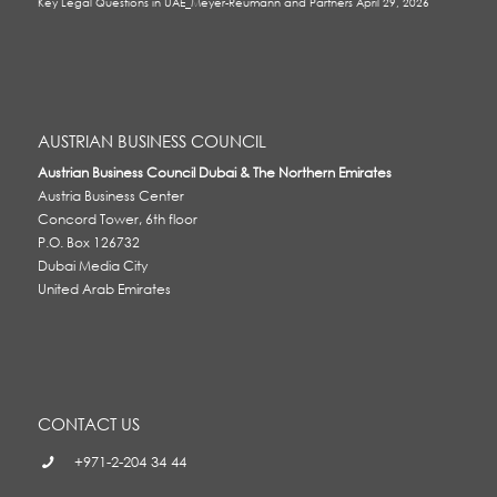
Key Legal Questions in UAE_Meyer-Reumann and Partners
April 29, 2026
AUSTRIAN BUSINESS COUNCIL
Austrian Business Council Dubai & The Northern Emirates
Austria Business Center
Concord Tower, 6th floor
P.O. Box 126732
Dubai Media City
United Arab Emirates
CONTACT US
+971-2-204 34 44